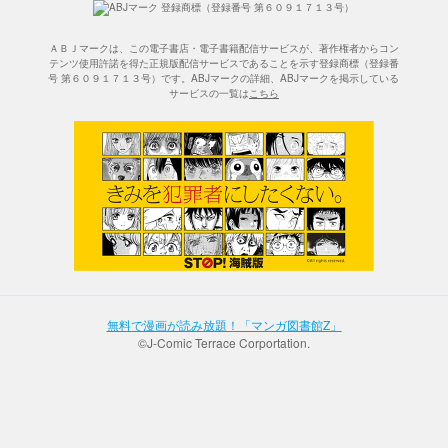
ＡＢＪマークは、この電子書店・電子書籍配信サービスが、著作権者からコン
テンツ使用許諾を得た正規版配信サービスであることを示す登録商標（登録番
号 第６０９１７１３号）です。ABJマークの詳細、ABJマークを掲示している
サービスの一覧は
こちら
無料で漫画が読み放題！「マンガ図書館Z」
©J-Comic Terrace Corportation.