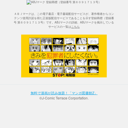
ＡＢＪマークは、この電子書店・電子書籍配信サービスが、著作権者からコン
テンツ使用許諾を得た正規版配信サービスであることを示す登録商標（登録番
号 第６０９１７１３号）です。ABJマークの詳細、ABJマークを掲示している
サービスの一覧は
こちら
無料で漫画が読み放題！「マンガ図書館Z」
©J-Comic Terrace Corportation.