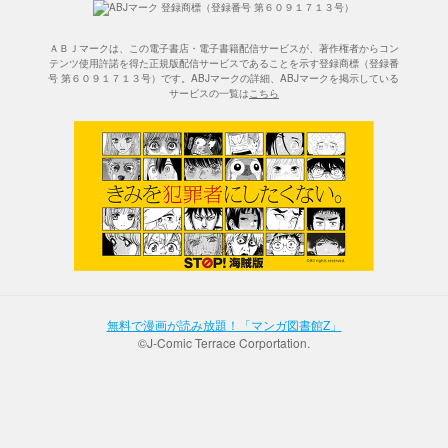
ＡＢＪマークは、この電子書店・電子書籍配信サービスが、著作権者からコン
テンツ使用許諾を得た正規版配信サービスであることを示す登録商標（登録番
号 第６０９１７１３号）です。ABJマークの詳細、ABJマークを掲示している
サービスの一覧は
こちら
無料で漫画が読み放題！「マンガ図書館Z」
©J-Comic Terrace Corportation.