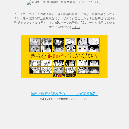
ＡＢＪマークは、この電子書店・電子書籍配信サービスが、著作権者からコン
テンツ使用許諾を得た正規版配信サービスであることを示す登録商標（登録番
号 第６０９１７１３号）です。ABJマークの詳細、ABJマークを掲示している
サービスの一覧は
こちら
無料で漫画が読み放題！「マンガ図書館Z」
©J-Comic Terrace Corportation.