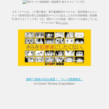
ＡＢＪマークは、この電子書店・電子書籍配信サービスが、著作権者からコン
テンツ使用許諾を得た正規版配信サービスであることを示す登録商標（登録番
号 第６０９１７１３号）です。ABJマークの詳細、ABJマークを掲示している
サービスの一覧は
こちら
無料で漫画が読み放題！「マンガ図書館Z」
©J-Comic Terrace Corportation.