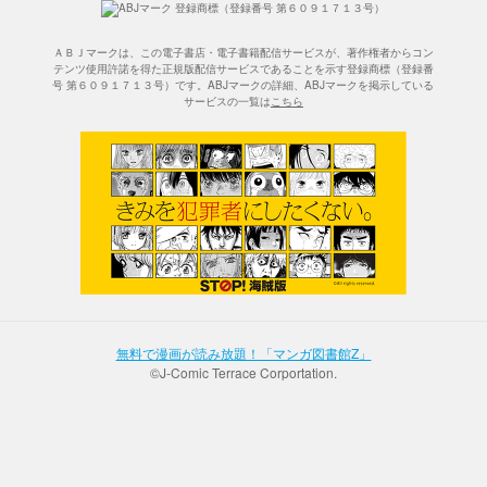
ＡＢＪマークは、この電子書店・電子書籍配信サービスが、著作権者からコン
テンツ使用許諾を得た正規版配信サービスであることを示す登録商標（登録番
号 第６０９１７１３号）です。ABJマークの詳細、ABJマークを掲示している
サービスの一覧は
こちら
無料で漫画が読み放題！「マンガ図書館Z」
©J-Comic Terrace Corportation.