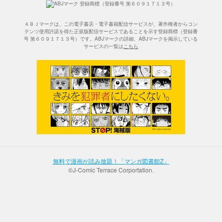
ＡＢＪマークは、この電子書店・電子書籍配信サービスが、著作権者からコン
テンツ使用許諾を得た正規版配信サービスであることを示す登録商標（登録番
号 第６０９１７１３号）です。ABJマークの詳細、ABJマークを掲示している
サービスの一覧は
こちら
無料で漫画が読み放題！「マンガ図書館Z」
©J-Comic Terrace Corportation.