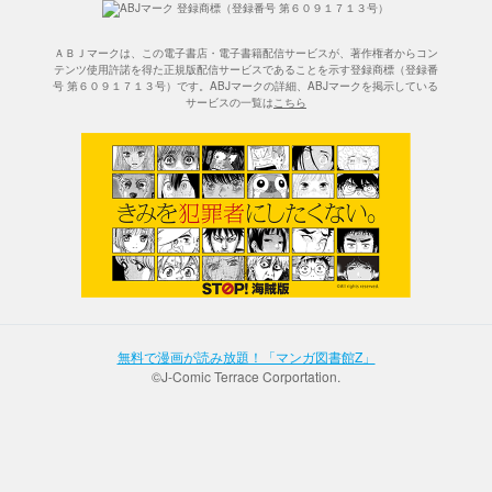
ＡＢＪマークは、この電子書店・電子書籍配信サービスが、著作権者からコン
テンツ使用許諾を得た正規版配信サービスであることを示す登録商標（登録番
号 第６０９１７１３号）です。ABJマークの詳細、ABJマークを掲示している
サービスの一覧は
こちら
無料で漫画が読み放題！「マンガ図書館Z」
©J-Comic Terrace Corportation.