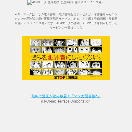
ＡＢＪマークは、この電子書店・電子書籍配信サービスが、著作権者からコン
テンツ使用許諾を得た正規版配信サービスであることを示す登録商標（登録番
号 第６０９１７１３号）です。ABJマークの詳細、ABJマークを掲示している
サービスの一覧は
こちら
無料で漫画が読み放題！「マンガ図書館Z」
©J-Comic Terrace Corportation.