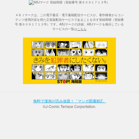
ＡＢＪマークは、この電子書店・電子書籍配信サービスが、著作権者からコン
テンツ使用許諾を得た正規版配信サービスであることを示す登録商標（登録番
号 第６０９１７１３号）です。ABJマークの詳細、ABJマークを掲示している
サービスの一覧は
こちら
無料で漫画が読み放題！「マンガ図書館Z」
©J-Comic Terrace Corportation.