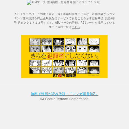
ＡＢＪマークは、この電子書店・電子書籍配信サービスが、著作権者からコン
テンツ使用許諾を得た正規版配信サービスであることを示す登録商標（登録番
号 第６０９１７１３号）です。ABJマークの詳細、ABJマークを掲示している
サービスの一覧は
こちら
無料で漫画が読み放題！「マンガ図書館Z」
©J-Comic Terrace Corportation.