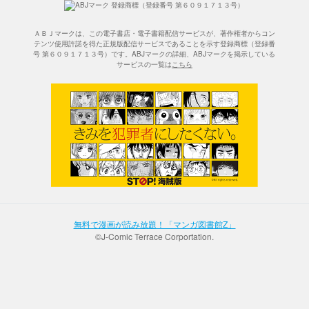
ＡＢＪマークは、この電子書店・電子書籍配信サービスが、著作権者からコン
テンツ使用許諾を得た正規版配信サービスであることを示す登録商標（登録番
号 第６０９１７１３号）です。ABJマークの詳細、ABJマークを掲示している
サービスの一覧は
こちら
無料で漫画が読み放題！「マンガ図書館Z」
©J-Comic Terrace Corportation.