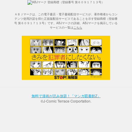
ＡＢＪマークは、この電子書店・電子書籍配信サービスが、著作権者からコン
テンツ使用許諾を得た正規版配信サービスであることを示す登録商標（登録番
号 第６０９１７１３号）です。ABJマークの詳細、ABJマークを掲示している
サービスの一覧は
こちら
無料で漫画が読み放題！「マンガ図書館Z」
©J-Comic Terrace Corportation.