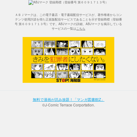
ＡＢＪマークは、この電子書店・電子書籍配信サービスが、著作権者からコン
テンツ使用許諾を得た正規版配信サービスであることを示す登録商標（登録番
号 第６０９１７１３号）です。ABJマークの詳細、ABJマークを掲示している
サービスの一覧は
こちら
無料で漫画が読み放題！「マンガ図書館Z」
©J-Comic Terrace Corportation.