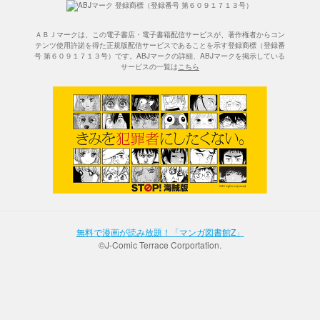
ＡＢＪマークは、この電子書店・電子書籍配信サービスが、著作権者からコン
テンツ使用許諾を得た正規版配信サービスであることを示す登録商標（登録番
号 第６０９１７１３号）です。ABJマークの詳細、ABJマークを掲示している
サービスの一覧は
こちら
無料で漫画が読み放題！「マンガ図書館Z」
©J-Comic Terrace Corportation.