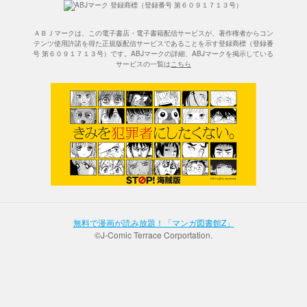
ＡＢＪマークは、この電子書店・電子書籍配信サービスが、著作権者からコン
テンツ使用許諾を得た正規版配信サービスであることを示す登録商標（登録番
号 第６０９１７１３号）です。ABJマークの詳細、ABJマークを掲示している
サービスの一覧は
こちら
無料で漫画が読み放題！「マンガ図書館Z」
©J-Comic Terrace Corportation.