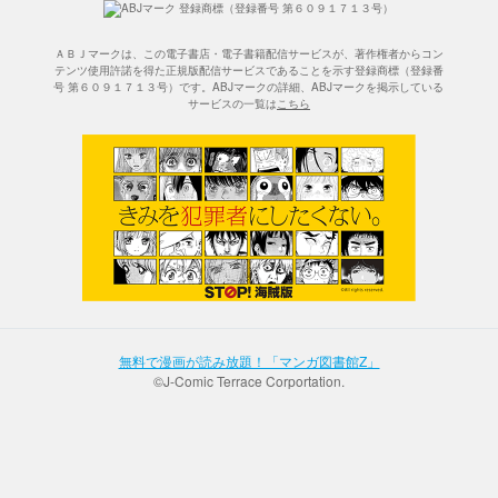
ＡＢＪマークは、この電子書店・電子書籍配信サービスが、著作権者からコン
テンツ使用許諾を得た正規版配信サービスであることを示す登録商標（登録番
号 第６０９１７１３号）です。ABJマークの詳細、ABJマークを掲示している
サービスの一覧は
こちら
無料で漫画が読み放題！「マンガ図書館Z」
©J-Comic Terrace Corportation.