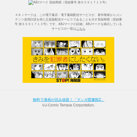
ＡＢＪマークは、この電子書店・電子書籍配信サービスが、著作権者からコン
テンツ使用許諾を得た正規版配信サービスであることを示す登録商標（登録番
号 第６０９１７１３号）です。ABJマークの詳細、ABJマークを掲示している
サービスの一覧は
こちら
無料で漫画が読み放題！「マンガ図書館Z」
©J-Comic Terrace Corportation.