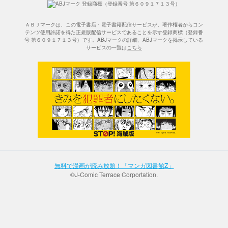
ＡＢＪマークは、この電子書店・電子書籍配信サービスが、著作権者からコン
テンツ使用許諾を得た正規版配信サービスであることを示す登録商標（登録番
号 第６０９１７１３号）です。ABJマークの詳細、ABJマークを掲示している
サービスの一覧は
こちら
無料で漫画が読み放題！「マンガ図書館Z」
©J-Comic Terrace Corportation.