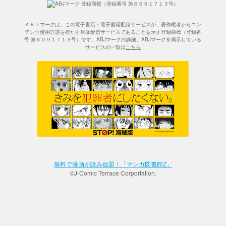
ＡＢＪマークは、この電子書店・電子書籍配信サービスが、著作権者からコン
テンツ使用許諾を得た正規版配信サービスであることを示す登録商標（登録番
号 第６０９１７１３号）です。ABJマークの詳細、ABJマークを掲示している
サービスの一覧は
こちら
無料で漫画が読み放題！「マンガ図書館Z」
©J-Comic Terrace Corportation.