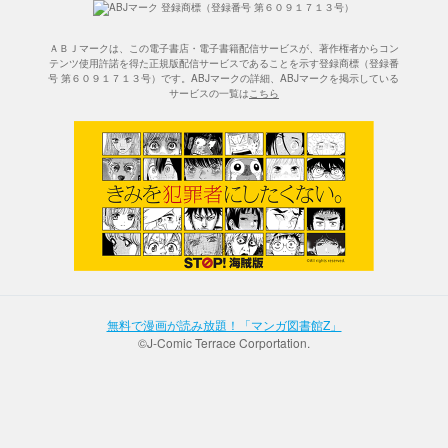
ＡＢＪマークは、この電子書店・電子書籍配信サービスが、著作権者からコン
テンツ使用許諾を得た正規版配信サービスであることを示す登録商標（登録番
号 第６０９１７１３号）です。ABJマークの詳細、ABJマークを掲示している
サービスの一覧は
こちら
無料で漫画が読み放題！「マンガ図書館Z」
©J-Comic Terrace Corportation.