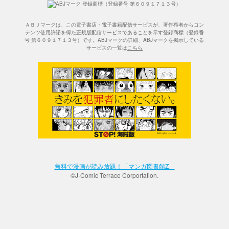
ＡＢＪマークは、この電子書店・電子書籍配信サービスが、著作権者からコン
テンツ使用許諾を得た正規版配信サービスであることを示す登録商標（登録番
号 第６０９１７１３号）です。ABJマークの詳細、ABJマークを掲示している
サービスの一覧は
こちら
無料で漫画が読み放題！「マンガ図書館Z」
©J-Comic Terrace Corportation.