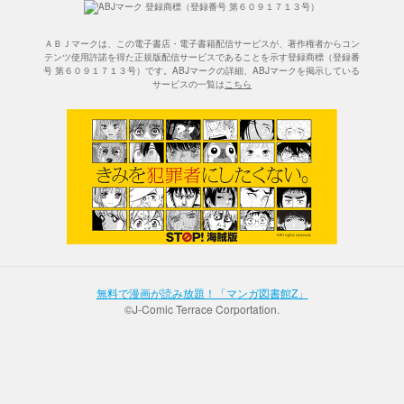
ＡＢＪマークは、この電子書店・電子書籍配信サービスが、著作権者からコン
テンツ使用許諾を得た正規版配信サービスであることを示す登録商標（登録番
号 第６０９１７１３号）です。ABJマークの詳細、ABJマークを掲示している
サービスの一覧は
こちら
無料で漫画が読み放題！「マンガ図書館Z」
©J-Comic Terrace Corportation.