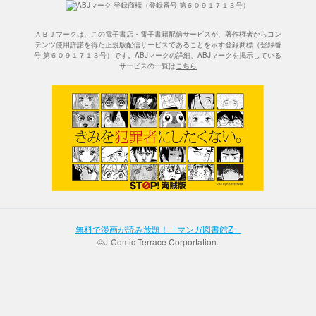
ＡＢＪマークは、この電子書店・電子書籍配信サービスが、著作権者からコン
テンツ使用許諾を得た正規版配信サービスであることを示す登録商標（登録番
号 第６０９１７１３号）です。ABJマークの詳細、ABJマークを掲示している
サービスの一覧は
こちら
無料で漫画が読み放題！「マンガ図書館Z」
©J-Comic Terrace Corportation.