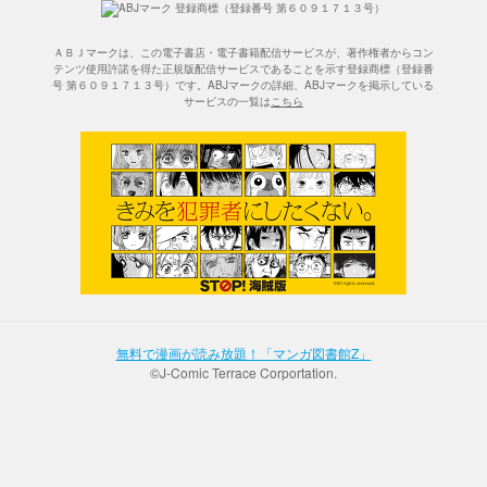
ＡＢＪマークは、この電子書店・電子書籍配信サービスが、著作権者からコン
テンツ使用許諾を得た正規版配信サービスであることを示す登録商標（登録番
号 第６０９１７１３号）です。ABJマークの詳細、ABJマークを掲示している
サービスの一覧は
こちら
無料で漫画が読み放題！「マンガ図書館Z」
©J-Comic Terrace Corportation.