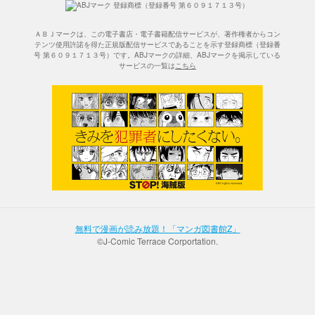
ＡＢＪマークは、この電子書店・電子書籍配信サービスが、著作権者からコン
テンツ使用許諾を得た正規版配信サービスであることを示す登録商標（登録番
号 第６０９１７１３号）です。ABJマークの詳細、ABJマークを掲示している
サービスの一覧は
こちら
無料で漫画が読み放題！「マンガ図書館Z」
©J-Comic Terrace Corportation.