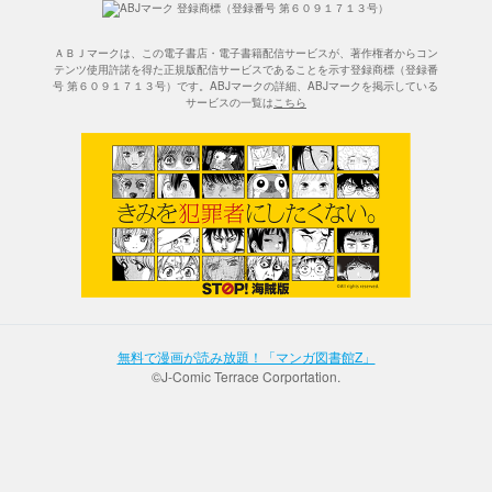
ＡＢＪマークは、この電子書店・電子書籍配信サービスが、著作権者からコン
テンツ使用許諾を得た正規版配信サービスであることを示す登録商標（登録番
号 第６０９１７１３号）です。ABJマークの詳細、ABJマークを掲示している
サービスの一覧は
こちら
無料で漫画が読み放題！「マンガ図書館Z」
©J-Comic Terrace Corportation.