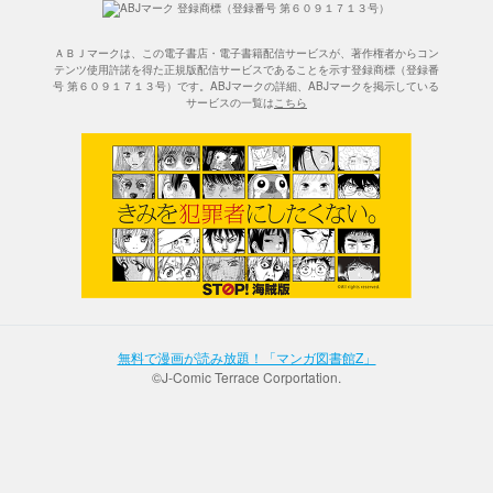
ＡＢＪマークは、この電子書店・電子書籍配信サービスが、著作権者からコン
テンツ使用許諾を得た正規版配信サービスであることを示す登録商標（登録番
号 第６０９１７１３号）です。ABJマークの詳細、ABJマークを掲示している
サービスの一覧は
こちら
無料で漫画が読み放題！「マンガ図書館Z」
©J-Comic Terrace Corportation.