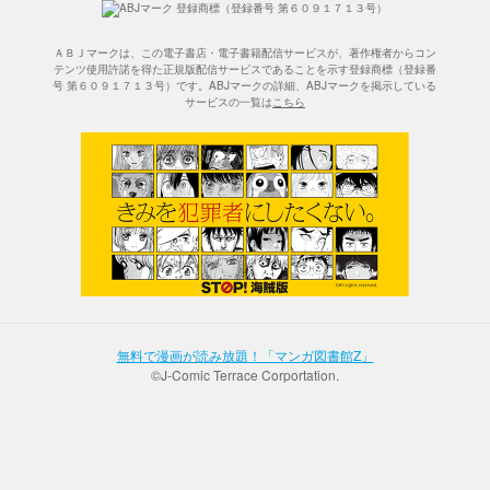
ＡＢＪマークは、この電子書店・電子書籍配信サービスが、著作権者からコン
テンツ使用許諾を得た正規版配信サービスであることを示す登録商標（登録番
号 第６０９１７１３号）です。ABJマークの詳細、ABJマークを掲示している
サービスの一覧は
こちら
無料で漫画が読み放題！「マンガ図書館Z」
©J-Comic Terrace Corportation.