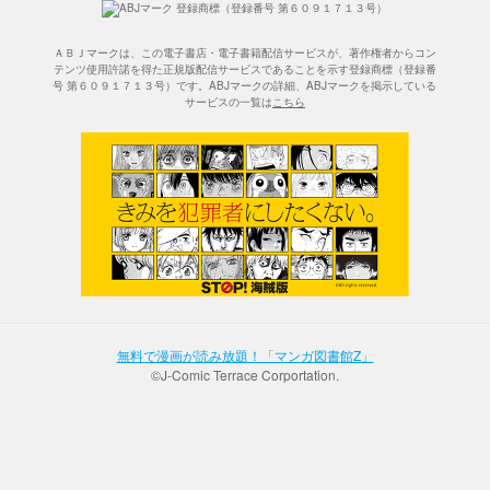
ＡＢＪマークは、この電子書店・電子書籍配信サービスが、著作権者からコン
テンツ使用許諾を得た正規版配信サービスであることを示す登録商標（登録番
号 第６０９１７１３号）です。ABJマークの詳細、ABJマークを掲示している
サービスの一覧は
こちら
無料で漫画が読み放題！「マンガ図書館Z」
©J-Comic Terrace Corportation.