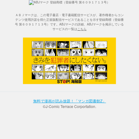
ＡＢＪマークは、この電子書店・電子書籍配信サービスが、著作権者からコン
テンツ使用許諾を得た正規版配信サービスであることを示す登録商標（登録番
号 第６０９１７１３号）です。ABJマークの詳細、ABJマークを掲示している
サービスの一覧は
こちら
無料で漫画が読み放題！「マンガ図書館Z」
©J-Comic Terrace Corportation.