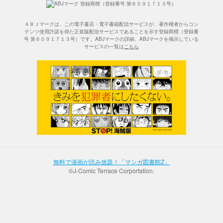
ＡＢＪマークは、この電子書店・電子書籍配信サービスが、著作権者からコン
テンツ使用許諾を得た正規版配信サービスであることを示す登録商標（登録番
号 第６０９１７１３号）です。ABJマークの詳細、ABJマークを掲示している
サービスの一覧は
こちら
無料で漫画が読み放題！「マンガ図書館Z」
©J-Comic Terrace Corportation.