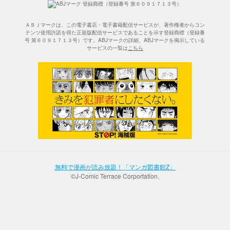
ＡＢＪマークは、この電子書店・電子書籍配信サービスが、著作権者からコン
テンツ使用許諾を得た正規版配信サービスであることを示す登録商標（登録番
号 第６０９１７１３号）です。ABJマークの詳細、ABJマークを掲示している
サービスの一覧は
こちら
無料で漫画が読み放題！「マンガ図書館Z」
©J-Comic Terrace Corportation.