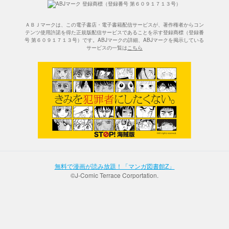
ＡＢＪマークは、この電子書店・電子書籍配信サービスが、著作権者からコン
テンツ使用許諾を得た正規版配信サービスであることを示す登録商標（登録番
号 第６０９１７１３号）です。ABJマークの詳細、ABJマークを掲示している
サービスの一覧は
こちら
無料で漫画が読み放題！「マンガ図書館Z」
©J-Comic Terrace Corportation.