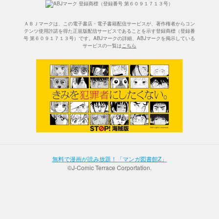
ＡＢＪマークは、この電子書店・電子書籍配信サービスが、著作権者からコン
テンツ使用許諾を得た正規版配信サービスであることを示す登録商標（登録番
号 第６０９１７１３号）です。ABJマークの詳細、ABJマークを掲示している
サービスの一覧は
こちら
無料で漫画が読み放題！「マンガ図書館Z」
©J-Comic Terrace Corportation.