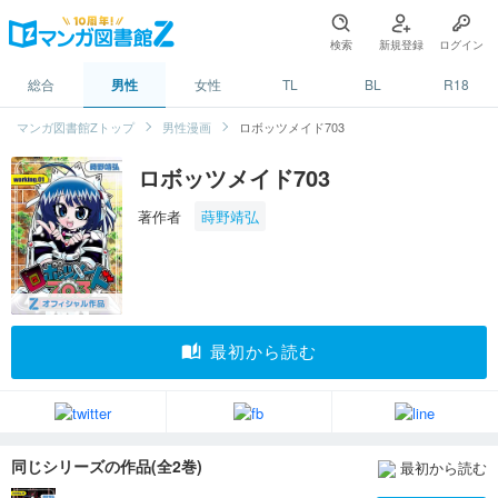
検索
新規登録
ログイン
総合
男性
女性
TL
BL
R18
マンガ図書館Zトップ
男性漫画
ロボッツメイド703
ロボッツメイド703
著作者
蒔野靖弘
auto_stories
最初から読む
同じシリーズの作品(全2巻)
最初から読む