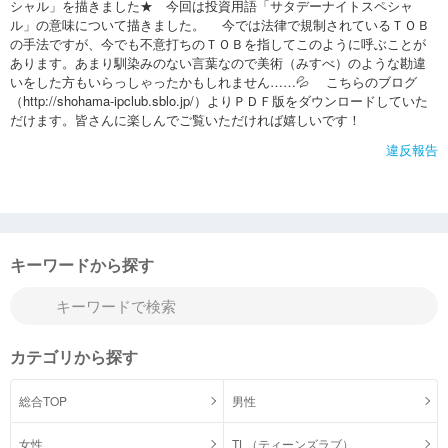
シャル」を描きました★ 今回は投資用語「サタデーナイトスペシャ
ル」の意味について描きました。 今では法律で規制されているＴＯＢ
の手法ですが、今でも不意打ちのＴＯＢを指してこのように呼ぶことが
あります。あまり馴染みのない言葉なので美術（みすべ）のような勘違
いをした方もいらっしゃったかもしれません……💦 こちらのブログ
（http://shohama-ipclub.sblo.jp/）よりＰＤＦ版をダウンロードしていた
だけます。皆さんに楽しんでご覧いただければ嬉しいです！
違反報告
キーワードから探す
カテゴリから探す
総合TOP
男性
女性
TL（ティーンズラブ）