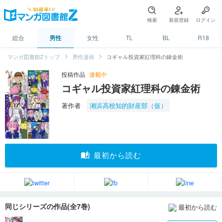
検索
新規登録
ログイン
総合
男性
女性
TL
BL
R18
マンガ図書館Zトップ
男性漫画
コギャル投資家紅理科の錬金術
投稿作品
連載中
コギャル投資家紅理科の錬金術
著作者
湘浜高校知的財産部（仮）
auto_stories
最初から読む
同じシリーズの作品(全7巻)
最初から読む