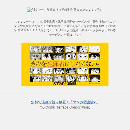
ＡＢＪマークは、この電子書店・電子書籍配信サービスが、著作権者からコン
テンツ使用許諾を得た正規版配信サービスであることを示す登録商標（登録番
号 第６０９１７１３号）です。ABJマークの詳細、ABJマークを掲示している
サービスの一覧は
こちら
無料で漫画が読み放題！「マンガ図書館Z」
©J-Comic Terrace Corportation.