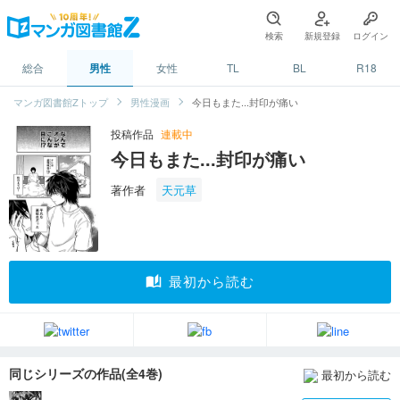
検索
新規登録
ログイン
総合
男性
女性
TL
BL
R18
マンガ図書館Zトップ
男性漫画
今日もまた...封印が痛い
投稿作品
連載中
今日もまた...封印が痛い
著作者
天元草
auto_stories
最初から読む
同じシリーズの作品(全4巻)
最初から読む