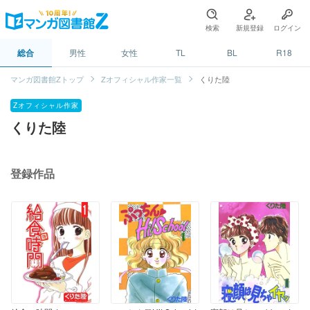
検索
新規登録
ログイン
総合
男性
女性
TL
BL
R18
マンガ図書館Zトップ
Zオフィシャル作家一覧
くりた陸
Zオフィシャル作家
くりた陸
登録作品