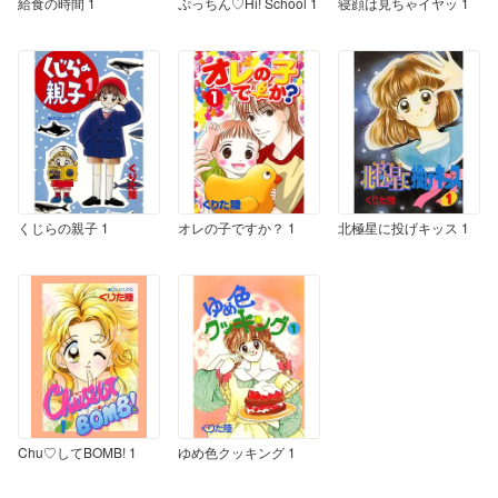
給食の時間 1
ぷっちん♡Hi! School 1
寝顔は見ちゃイヤッ 1
くじらの親子 1
オレの子ですか？ 1
北極星に投げキッス 1
Chu♡してBOMB! 1
ゆめ色クッキング 1