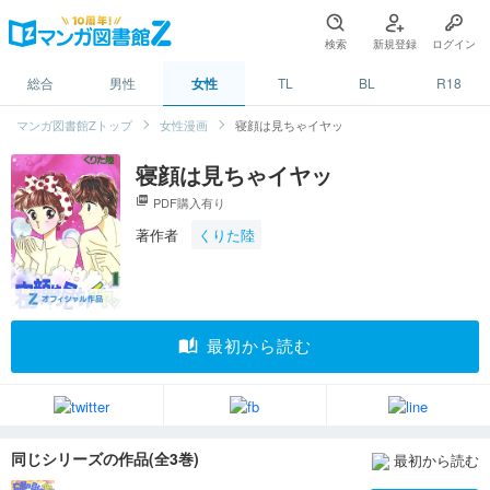
検索
新規登録
ログイン
総合
男性
女性
TL
BL
R18
マンガ図書館Zトップ
女性漫画
寝顔は見ちゃイヤッ
寝顔は見ちゃイヤッ
picture_as_pdf
PDF購入有り
著作者
くりた陸
auto_stories
最初から読む
同じシリーズの作品(全3巻)
最初から読む