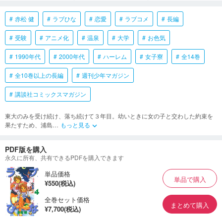
赤松 健
ラブひな
恋愛
ラブコメ
長編
受験
アニメ化
温泉
大学
お色気
1990年代
2000年代
ハーレム
女子寮
全14巻
全10巻以上の長編
週刊少年マガジン
講談社コミックスマガジン
東大のみを受け続け、落ち続けて３年目。幼いときに女の子と交わした約束を
果たすため、浦島
…
もっと見る
keyboard_arrow_down
PDF版を購入
永久に所有、共有できるPDFを購入できます
単品価格
単品で購入
¥550(税込)
全巻セット価格
まとめて購入
¥7,700(税込)