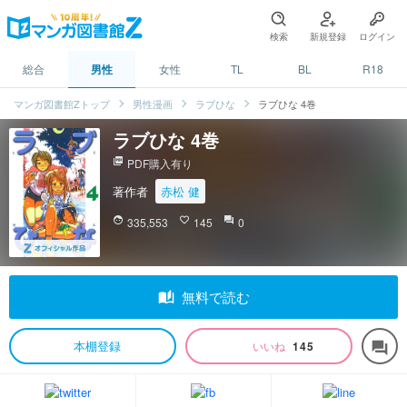
検索
新規登録
ログイン
総合
男性
女性
TL
BL
R18
マンガ図書館Zトップ
男性漫画
ラブひな
ラブひな 4巻
ラブひな 4巻
picture_as_pdf
PDF購入有り
著作者
赤松 健
face
335,553
favorite_border
145
question_answer
0
auto_stories
無料で読む
本棚登録
いいね
145
forum