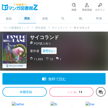
検索
新規登録
ログイン
総合
男性
女性
TL
BL
R18
マンガ図書館Zトップ
男性漫画
サイコランド
サイコランド
サイコランド
picture_as_pdf
PDF購入有り
著作者
夢野れい
face
11,993
favorite_border
13
question_answer
1
auto_stories
無料で読む
本棚登録
いいね
13
forum