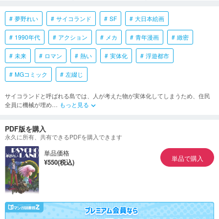
夢野れい
サイコランド
SF
大日本絵画
1990年代
アクション
メカ
青年漫画
緻密
未来
ロマン
熱い
実体化
浮遊都市
MGコミック
左綴じ
サイコランドと呼ばれる島では、人が考えた物が実体化してしまうため、住民
全員に機械が埋め
…
もっと見る
keyboard_arrow_down
PDF版を購入
永久に所有、共有できるPDFを購入できます
単品価格
単品で購入
¥550(税込)