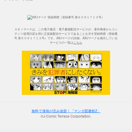
ＡＢＪマークは、この電子書店・電子書籍配信サービスが、著作権者からコン
テンツ使用許諾を得た正規版配信サービスであることを示す登録商標（登録番
号 第６０９１７１３号）です。ABJマークの詳細、ABJマークを掲示している
サービスの一覧は
こちら
無料で漫画が読み放題！「マンガ図書館Z」
©J-Comic Terrace Corportation.