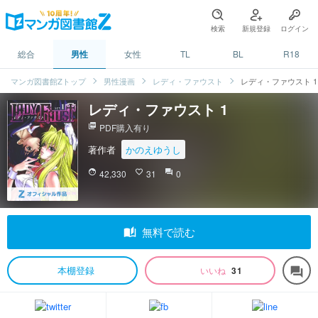
検索
新規登録
ログイン
総合
男性
女性
TL
BL
R18
マンガ図書館Zトップ
男性漫画
レディ・ファウスト
レディ・ファウスト 1
レディ・ファウスト 1
picture_as_pdf
PDF購入有り
著作者
かのえゆうし
face
42,330
favorite_border
31
question_answer
0
auto_stories
無料で読む
本棚登録
いいね
31
forum