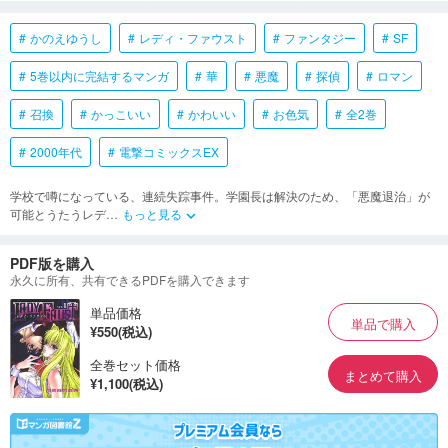
かのえゆうし
レディ・ファウスト
ファンタジー
SF
5巻以内に完結するマンガ
華
悪魔
探偵
ロマン
召換
かっこいい
かわいい
お色気
全2巻
2000年代
電撃コミックスEX
学校で噂になっている、連続失踪事件。学園長は解決のため、「悪魔退治」が
可能とうたうレデ
…
もっと見る
keyboard_arrow_down
PDF版を購入
永久に所有、共有できるPDFを購入できます
単品価格
単品で購入
¥550(税込)
全巻セット価格
まとめて購入
¥1,100(税込)