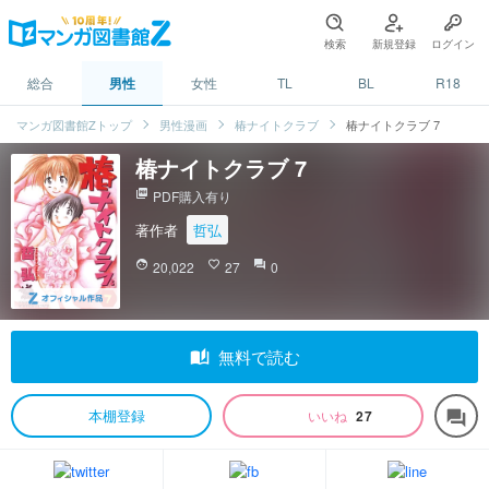
検索
新規登録
ログイン
総合
男性
女性
TL
BL
R18
マンガ図書館Zトップ
男性漫画
椿ナイトクラブ
椿ナイトクラブ 7
椿ナイトクラブ 7
picture_as_pdf
PDF購入有り
著作者
哲弘
face
20,022
favorite_border
27
question_answer
0
auto_stories
無料で読む
本棚登録
いいね
27
forum