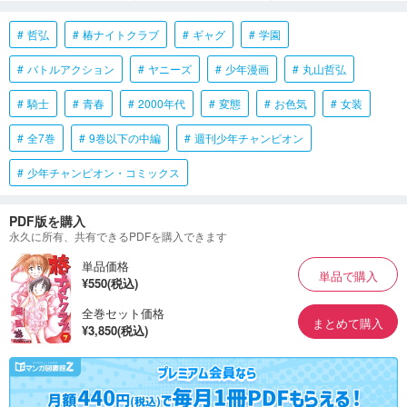
哲弘
椿ナイトクラブ
ギャグ
学園
バトルアクション
ヤニーズ
少年漫画
丸山哲弘
騎士
青春
2000年代
変態
お色気
女装
全7巻
9巻以下の中編
週刊少年チャンピオン
少年チャンピオン・コミックス
PDF版を購入
永久に所有、共有できるPDFを購入できます
単品価格
単品で購入
¥550(税込)
全巻セット価格
まとめて購入
¥3,850(税込)