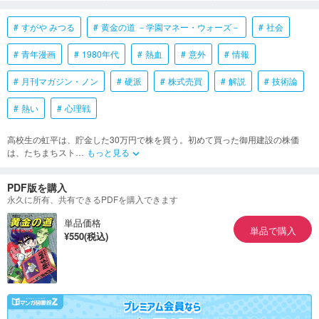
すがや みつる
黄金の道 －学園マネー・ウォーズ－
社会
青年漫画
1980年代
熱血
意外
情報
月刊マガジン・ノン
硬派
株式売買
解説
技術論
熱い
心理戦
高校生の虹平は、貯金した30万円で株を買う。初めて買った御用建設の株価
は、たちまちスト
…
もっと見る
keyboard_arrow_down
PDF版を購入
永久に所有、共有できるPDFを購入できます
単品価格
単品で購入
¥550(税込)