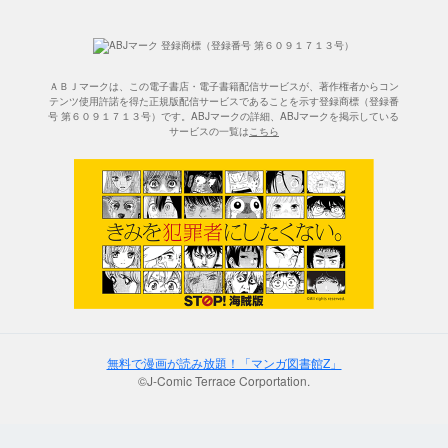
ＡＢＪマークは、この電子書店・電子書籍配信サービスが、著作権者からコン
テンツ使用許諾を得た正規版配信サービスであることを示す登録商標（登録番
号 第６０９１７１３号）です。ABJマークの詳細、ABJマークを掲示している
サービスの一覧は
こちら
無料で漫画が読み放題！「マンガ図書館Z」
©J-Comic Terrace Corportation.