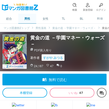
検索
新規登録
ログイン
総合
男性
女性
TL
BL
R18
マンガ図書館Zトップ
男性漫画
黄金の道 －学園マネー・ウォーズ－
黄金
黄金の道 －学園マネー・ウォーズ
－
picture_as_pdf
PDF購入有り
著作者
すがや みつる
face
24,187
favorite_border
47
question_answer
0
auto_stories
無料で読む
本棚登録
いいね
47
forum