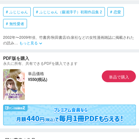
ふじじゅん
ふじじゅん（藤浦淳子）初期作品集 2
恋愛
無性愛者
2002年〜2009年頃、竹書房/秋田書店/白泉社などの女性漫画雑誌に掲載された
の読み
…
もっと見る
keyboard_arrow_down
PDF版を購入
永久に所有、共有できるPDFを購入できます
単品価格
単品で購入
¥550(税込)