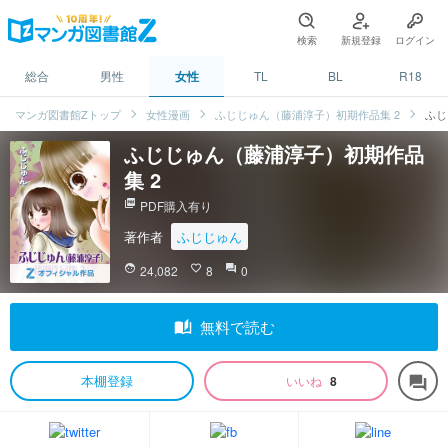
検索
新規登録
ログイン
総合
男性
女性
TL
BL
R18
マンガ図書館Zトップ
女性漫画
ふじじゅん（藤浦淳子）初期作品集 2
ふじ
ふじじゅん（藤浦淳子）初期作品
集 2
picture_as_pdf
PDF購入有り
著作者
ふじじゅん
face
24,082
favorite_border
8
question_answer
0
auto_stories
無料で読む
本棚登録
いいね
8
forum