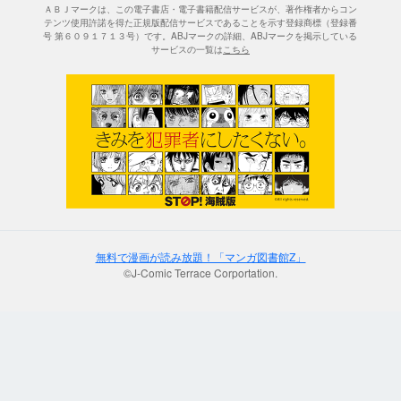
ＡＢＪマークは、この電子書店・電子書籍配信サービスが、著作権者からコン
テンツ使用許諾を得た正規版配信サービスであることを示す登録商標（登録番
号 第６０９１７１３号）です。ABJマークの詳細、ABJマークを掲示している
サービスの一覧は
こちら
無料で漫画が読み放題！「マンガ図書館Z」
©J-Comic Terrace Corportation.