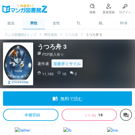
検索
新規登録
ログイン
総合
男性
女性
TL
BL
R18
マンガ図書館Zトップ
男性漫画
うつろ舟
うつろ舟 3
うつろ舟 3
picture_as_pdf
PDF購入有り
著作者
加倉井ミサイル
face
11,166
favorite_border
16
question_answer
0
auto_stories
無料で読む
本棚登録
いいね
16
forum