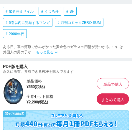
加倉井ミサイル
うつろ舟
SF
5巻以内に完結するマンガ
月刊コミックZERO-SUM
2000年代
ある日、裏の河原で赤みがかった黄金色のガラスの円盤が見つかる。中には、
外国人の男の子が
…
もっと見る
keyboard_arrow_down
PDF版を購入
永久に所有、共有できるPDFを購入できます
単品価格
単品で購入
¥550(税込)
全巻セット価格
まとめて購入
¥2,200(税込)