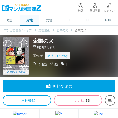
検索
新規登録
ログイン
総合
男性
女性
TL
BL
R18
マンガ図書館Zトップ
男性漫画
企業の犬
企業の犬
企業の犬
picture_as_pdf
PDF購入有り
著作者
ほり のぶゆき
face
19,403
favorite_border
53
question_answer
1
auto_stories
無料で読む
本棚登録
いいね
53
forum