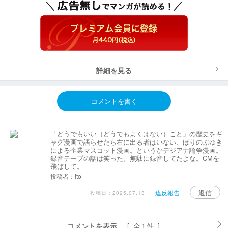
詳細を見る
コメントを書く
「どうでもいい（どうでもよくはない）こと」の歴史をギ
ャグ漫画で語らせたら右に出る者はいない、ほりのぶゆき
による企業マスコット漫画。というかデジアナ論争漫画。
録音テープの話は笑った。無駄に録音してたよな。CMを
飛ばして。
投稿者：ito
返信
違反報告
投稿日：2025.07.13
コメントを表示
[ 全1件 ]