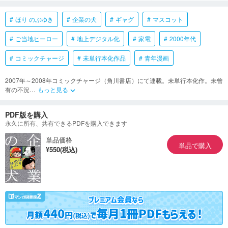
ほり のぶゆき
企業の犬
ギャグ
マスコット
ご当地ヒーロー
地上デジタル化
家電
2000年代
コミックチャージ
未単行本化作品
青年漫画
2007年～2008年コミックチャージ（角川書店）にて連載。未単行本化作。未曾
有の不況
…
もっと見る
keyboard_arrow_down
PDF版を購入
永久に所有、共有できるPDFを購入できます
単品価格
単品で購入
¥550(税込)