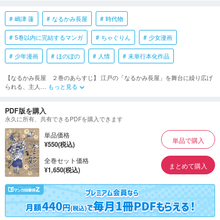
嶋津 蓮
なるかみ長屋
時代物
5巻以内に完結するマンガ
ちゃぐりん
少女漫画
少年漫画
ほのぼの
人情
未単行本化作品
【なるかみ長屋 ２巻のあらすじ】 江戸の「なるかみ長屋」を舞台に繰り広げ
られる、主人
…
もっと見る
keyboard_arrow_down
PDF版を購入
永久に所有、共有できるPDFを購入できます
単品価格
単品で購入
¥550(税込)
全巻セット価格
まとめて購入
¥1,650(税込)