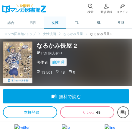
検索
新規登録
ログイン
総合
男性
女性
TL
BL
R18
マンガ図書館Zトップ
女性漫画
なるかみ長屋
なるかみ長屋 2
なるかみ長屋 2
picture_as_pdf
PDF購入有り
著作者
嶋津 蓮
face
13,501
favorite_border
48
question_answer
0
auto_stories
無料で読む
本棚登録
いいね
48
forum