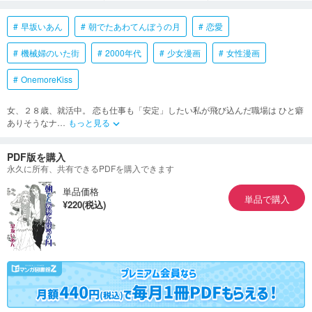
早坂いあん
朝でたあわてんぼうの月
恋愛
機械婦のいた街
2000年代
少女漫画
女性漫画
OnemoreKiss
女、２８歳、就活中。 恋も仕事も「安定」したい私が飛び込んだ職場は ひと癖
ありそうなナ
…
もっと見る
keyboard_arrow_down
PDF版を購入
永久に所有、共有できるPDFを購入できます
単品価格
単品で購入
¥220(税込)