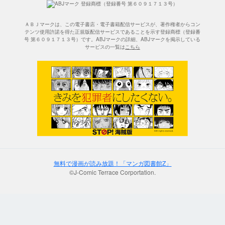
ＡＢＪマークは、この電子書店・電子書籍配信サービスが、著作権者からコン
テンツ使用許諾を得た正規版配信サービスであることを示す登録商標（登録番
号 第６０９１７１３号）です。ABJマークの詳細、ABJマークを掲示している
サービスの一覧は
こちら
無料で漫画が読み放題！「マンガ図書館Z」
©J-Comic Terrace Corportation.