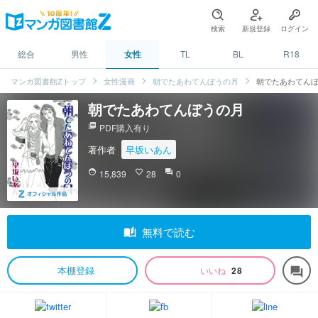
検索
新規登録
ログイン
総合
男性
女性
TL
BL
R18
マンガ図書館Zトップ
女性漫画
朝でたあわてんぼうの月
朝でたあわてん
朝でたあわてんぼうの月
picture_as_pdf
PDF購入有り
著作者
早坂いあん
face
15,839
favorite_border
28
question_answer
0
auto_stories
無料で読む
本棚登録
いいね
28
forum